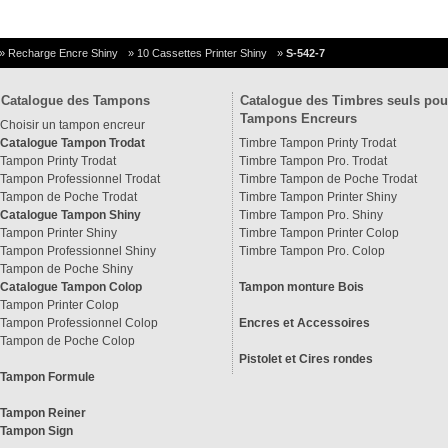
»
Recharge Encre Shiny
»
10 Cassettes Printer Shiny
»
S-542-7
Catalogue des Tampons
Catalogue des Timbres seuls pou
Tampons Encreurs
Choisir un tampon encreur
Catalogue Tampon Trodat
Timbre Tampon Printy Trodat
Tampon Printy Trodat
Timbre Tampon Pro. Trodat
Tampon Professionnel Trodat
Timbre Tampon de Poche Trodat
Tampon de Poche Trodat
Timbre Tampon Printer Shiny
Catalogue Tampon Shiny
Timbre Tampon Pro. Shiny
Tampon Printer Shiny
Timbre Tampon Printer Colop
Tampon Professionnel Shiny
Timbre Tampon Pro. Colop
Tampon de Poche Shiny
Catalogue Tampon Colop
Tampon monture Bois
Tampon Printer Colop
Tampon Professionnel Colop
Encres et Accessoires
Tampon de Poche Colop
Pistolet et Cires rondes
Tampon Formule
Tampon Reiner
Tampon Sign