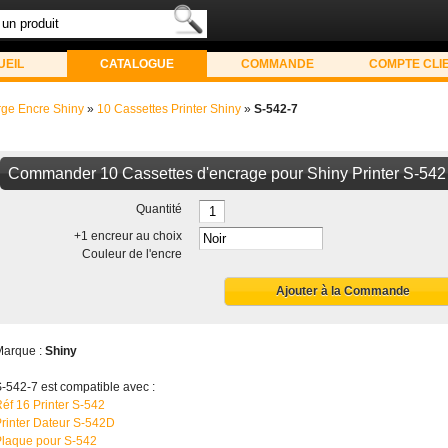
UEIL
CATALOGUE
COMMANDE
COMPTE CLI
ge Encre Shiny
»
10 Cassettes Printer Shiny
»
S-542-7
Commander 10 Cassettes d'encrage pour Shiny Printer S-542
Quantité
+1 encreur au choix
Couleur de l'encre
Ajouter à la Commande
Marque :
Shiny
-542-7 est compatible avec :
éf 16 Printer S-542
rinter Dateur S-542D
Plaque pour S-542