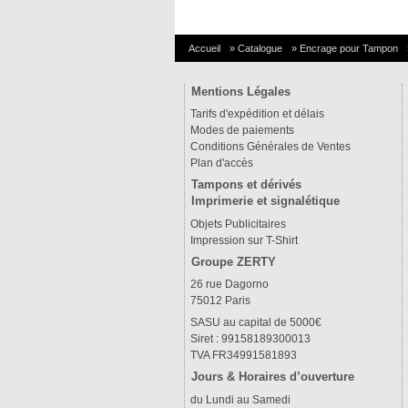
Accueil
»
Catalogue
»
Encrage pour Tampon
Mentions Légales
Tarifs d'expédition et délais
Modes de paiements
Conditions Générales de Ventes
Plan d'accès
Tampons et dérivés
Imprimerie et signalétique
Objets Publicitaires
Impression sur T-Shirt
Groupe ZERTY
26 rue Dagorno
75012 Paris
SASU au capital de 5000€
Siret : 99158189300013
TVA FR34991581893
Jours & Horaires d’ouverture
du Lundi au Samedi