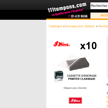
ACC
Catalogue
»
Encrage pour Tampon
»
Rechar
Cliquez pour Zoomer
S
R
P