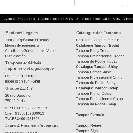
Accueil
»
Catalogue
»
Tampon encreur Shiny
»
Tampon Printer Dateur Shiny
»
Prin
Mentions Légales
Catalogue des Tampons
Tarifs d'expédition et délais
Choisir un tampon encreur
Modes de paiements
Catalogue Tampon Trodat
Conditions Générales de Ventes
Tampon Printy Trodat
Plan d'accès
Tampon Professionnel Trodat
Tampon de Poche Trodat
Tampons et dérivés
Catalogue Tampon Shiny
Imprimerie et signalétique
Tampon Printer Shiny
Objets Publicitaires
Tampon Professionnel Shiny
Impression sur T-Shirt
Tampon de Poche Shiny
Groupe ZERTY
Catalogue Tampon Colop
Tampon Printer Colop
26 rue Dagorno
Tampon Professionnel Colop
75012 Paris
Tampon de Poche Colop
SASU au capital de 5000€
Siret : 99158189300013
Tampon Formule
TVA FR34991581893
Tampon Reiner
Jours & Horaires d’ouverture
Tampon Sign