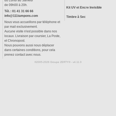
du Lundi au Samedi
de 09h00 à 20h.
Kit UV et Encre Invisible
Tél. : 01 41 31 66 66
info@111tampons.com
Timbre à Sec
Nous vous accueillons par téléphone et
par mail exclusivement.
Aucune visite n'est possible dans nos
locaux. Livraison par coursier, La Poste,
et Chronopost.
Nous pouvons aussi nous déplacer
dans certaines conditions, pour cela
prenez contact avec nous.
®2005-2026 Groupe ZERTY® - v4.11.0