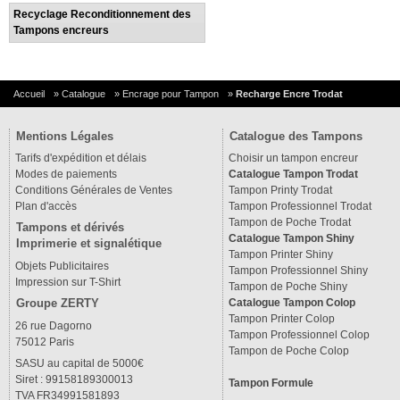
Recyclage Reconditionnement des
Tampons encreurs
Accueil
»
Catalogue
»
Encrage pour Tampon
»
Recharge Encre Trodat
Mentions Légales
Catalogue des Tampons
Tarifs d'expédition et délais
Choisir un tampon encreur
Modes de paiements
Catalogue Tampon Trodat
Conditions Générales de Ventes
Tampon Printy Trodat
Plan d'accès
Tampon Professionnel Trodat
Tampon de Poche Trodat
Tampons et dérivés
Catalogue Tampon Shiny
Imprimerie et signalétique
Tampon Printer Shiny
Objets Publicitaires
Tampon Professionnel Shiny
Impression sur T-Shirt
Tampon de Poche Shiny
Groupe ZERTY
Catalogue Tampon Colop
Tampon Printer Colop
26 rue Dagorno
Tampon Professionnel Colop
75012 Paris
Tampon de Poche Colop
SASU au capital de 5000€
Siret : 99158189300013
Tampon Formule
TVA FR34991581893