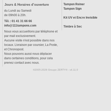
Tampon Reiner
Jours & Horaires d’ouverture
Tampon Sign
du Lundi au Samedi
de 09h00 à 20h.
Kit UV et Encre Invisible
Tél. : 01 41 31 66 66
info@111tampons.com
Timbre à Sec
Nous vous accueillons par téléphone et
par mail exclusivement.
Aucune visite n'est possible dans nos
locaux. Livraison par coursier, La Poste,
et Chronopost.
Nous pouvons aussi nous déplacer
dans certaines conditions, pour cela
prenez contact avec nous.
®2005-2026 Groupe ZERTY® - v4.11.0