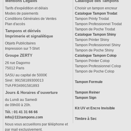
Mentions Légales
Catalogue des Tampons
Tarifs d'expédition et délais
Choisir un tampon encreur
Modes de paiements
Catalogue Tampon Trodat
Conditions Générales de Ventes
Tampon Printy Trodat
Plan d'accès
Tampon Professionnel Trodat
Tampon de Poche Trodat
Tampons et dérivés
Catalogue Tampon Shiny
Imprimerie et signalétique
Tampon Printer Shiny
Objets Publicitaires
Tampon Professionnel Shiny
Impression sur T-Shirt
Tampon de Poche Shiny
Groupe ZERTY
Catalogue Tampon Colop
Tampon Printer Colop
26 rue Dagorno
Tampon Professionnel Colop
75012 Paris
Tampon de Poche Colop
SASU au capital de 5000€
Siret : 99158189300013
Tampon Formule
TVA FR34991581893
Tampon Reiner
Jours & Horaires d’ouverture
Tampon Sign
du Lundi au Samedi
de 09h00 à 20h.
Kit UV et Encre Invisible
Tél. : 01 41 31 66 66
info@111tampons.com
Timbre à Sec
Nous vous accueillons par téléphone et
par mail exclusivement.