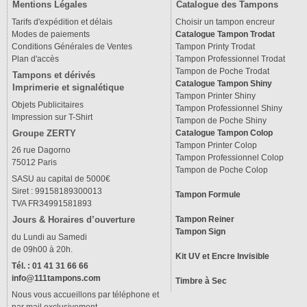
Mentions Légales
Catalogue des Tampons
Tarifs d'expédition et délais
Choisir un tampon encreur
Modes de paiements
Catalogue Tampon Trodat
Conditions Générales de Ventes
Tampon Printy Trodat
Plan d'accès
Tampon Professionnel Trodat
Tampon de Poche Trodat
Tampons et dérivés
Catalogue Tampon Shiny
Imprimerie et signalétique
Tampon Printer Shiny
Objets Publicitaires
Tampon Professionnel Shiny
Impression sur T-Shirt
Tampon de Poche Shiny
Groupe ZERTY
Catalogue Tampon Colop
Tampon Printer Colop
26 rue Dagorno
Tampon Professionnel Colop
75012 Paris
Tampon de Poche Colop
SASU au capital de 5000€
Siret : 99158189300013
Tampon Formule
TVA FR34991581893
Tampon Reiner
Jours & Horaires d’ouverture
Tampon Sign
du Lundi au Samedi
de 09h00 à 20h.
Kit UV et Encre Invisible
Tél. : 01 41 31 66 66
info@111tampons.com
Timbre à Sec
Nous vous accueillons par téléphone et
par mail exclusivement.