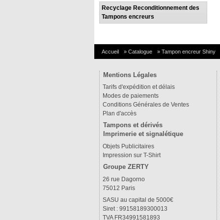
Recyclage Reconditionnement des
Tampons encreurs
Accueil
»
Catalogue
»
Tampon encreur Shiny
Mentions Légales
Tarifs d'expédition et délais
Modes de paiements
Conditions Générales de Ventes
Plan d'accès
Tampons et dérivés
Imprimerie et signalétique
Objets Publicitaires
Impression sur T-Shirt
Groupe ZERTY
26 rue Dagorno
75012 Paris
SASU au capital de 5000€
Siret : 99158189300013
TVA FR34991581893