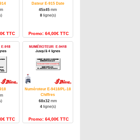
914
Dateur E-915 Date
m
45x45
mm
s)
8
ligne(s)
40€ TTC
Promo: 64,00€ TTC
918
Numéroteur E-9418/PL-18
Chiffres
m
s)
68x32
mm
4
ligne(s)
40€ TTC
Promo: 64,00€ TTC