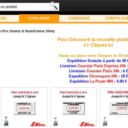
UEIL
CATALOGUE
COMMANDE
COMPTE CLI
 Pro. Dateur & Numéroteur Shiny
Pour Découvrir la nouvelle plat
👉 Cliquez ici
Ve
n
ez sur place votre Tampon en 10 m
Expédition Gratuite à partir de 48 
Livraison
Coursier Paris Express 24h
:
Livraison
Coursier Paris 24h
: 6 €
Expedition
Chronopost 24h
: 18 €
Expédition
La Poste 48H
: 4.80 €