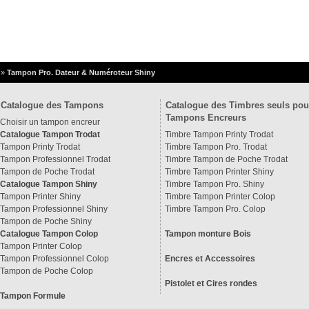
»
Tampon Pro. Dateur & Numéroteur Shiny
Catalogue des Tampons
Catalogue des Timbres seuls pou
Tampons Encreurs
Choisir un tampon encreur
Catalogue Tampon Trodat
Timbre Tampon Printy Trodat
Tampon Printy Trodat
Timbre Tampon Pro. Trodat
Tampon Professionnel Trodat
Timbre Tampon de Poche Trodat
Tampon de Poche Trodat
Timbre Tampon Printer Shiny
Catalogue Tampon Shiny
Timbre Tampon Pro. Shiny
Tampon Printer Shiny
Timbre Tampon Printer Colop
Tampon Professionnel Shiny
Timbre Tampon Pro. Colop
Tampon de Poche Shiny
Catalogue Tampon Colop
Tampon monture Bois
Tampon Printer Colop
Tampon Professionnel Colop
Encres et Accessoires
Tampon de Poche Colop
Pistolet et Cires rondes
Tampon Formule