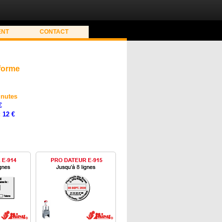
ENT
CONTACT
eforme
inutes
€
 12 €