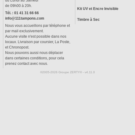
du Lundi au Samedi
de 09h00 à 20h.
Kit UV et Encre Invisible
Tél. : 01 41 31 66 66
info@111tampons.com
Timbre à Sec
Nous vous accueillons par téléphone et
par mail exclusivement.
Aucune visite n'est possible dans nos
locaux. Livraison par coursier, La Poste,
et Chronopost.
Nous pouvons aussi nous déplacer
dans certaines conditions, pour cela
prenez contact avec nous.
®2005-2026 Groupe ZERTY® - v4.11.0