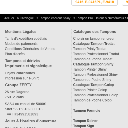
9416, E-9416PL, E-9418
9
Accueil
»
Catalogue
»
Tampon encreur Shiny
»
Tampon Pro. Dateur & Numéroteur S
Mentions Légales
Catalogue des Tampons
Tarifs d'expédition et délais
Choisir un tampon encreur
Modes de paiements
Catalogue Tampon Trodat
Conditions Générales de Ventes
Tampon Printy Trodat
Plan d'accès
Tampon Professionnel Trodat
Tampon de Poche Trodat
Tampons et dérivés
Catalogue Tampon Shiny
Imprimerie et signalétique
Tampon Printer Shiny
Objets Publicitaires
Tampon Professionnel Shiny
Impression sur T-Shirt
Tampon de Poche Shiny
Groupe ZERTY
Catalogue Tampon Colop
Tampon Printer Colop
26 rue Dagorno
Tampon Professionnel Colop
75012 Paris
Tampon de Poche Colop
SASU au capital de 5000€
Siret : 99158189300013
Tampon Formule
TVA FR34991581893
Tampon Reiner
Jours & Horaires d’ouverture
Tampon Sign