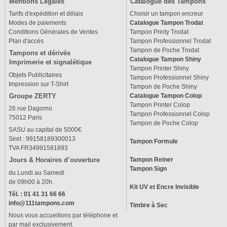
Mentions Légales
Catalogue des Tampons
Tarifs d'expédition et délais
Choisir un tampon encreur
Modes de paiements
Catalogue Tampon Trodat
Conditions Générales de Ventes
Tampon Printy Trodat
Plan d'accès
Tampon Professionnel Trodat
Tampon de Poche Trodat
Tampons et dérivés
Catalogue Tampon Shiny
Imprimerie et signalétique
Tampon Printer Shiny
Objets Publicitaires
Tampon Professionnel Shiny
Impression sur T-Shirt
Tampon de Poche Shiny
Groupe ZERTY
Catalogue Tampon Colop
Tampon Printer Colop
26 rue Dagorno
Tampon Professionnel Colop
75012 Paris
Tampon de Poche Colop
SASU au capital de 5000€
Siret : 99158189300013
Tampon Formule
TVA FR34991581893
Tampon Reiner
Jours & Horaires d’ouverture
Tampon Sign
du Lundi au Samedi
de 09h00 à 20h.
Kit UV et Encre Invisible
Tél. : 01 41 31 66 66
info@111tampons.com
Timbre à Sec
Nous vous accueillons par téléphone et
par mail exclusivement.