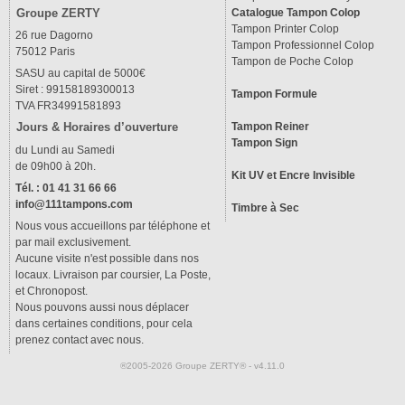
Groupe ZERTY
Catalogue Tampon Colop
Tampon Printer Colop
26 rue Dagorno
Tampon Professionnel Colop
75012 Paris
Tampon de Poche Colop
SASU au capital de 5000€
Siret : 99158189300013
Tampon Formule
TVA FR34991581893
Tampon Reiner
Jours & Horaires d’ouverture
Tampon Sign
du Lundi au Samedi
de 09h00 à 20h.
Kit UV et Encre Invisible
Tél. : 01 41 31 66 66
info@111tampons.com
Timbre à Sec
Nous vous accueillons par téléphone et
par mail exclusivement.
Aucune visite n'est possible dans nos
locaux. Livraison par coursier, La Poste,
et Chronopost.
Nous pouvons aussi nous déplacer
dans certaines conditions, pour cela
prenez contact avec nous.
®2005-2026 Groupe ZERTY® - v4.11.0