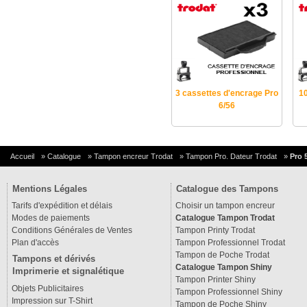
3 cassettes d'encrage Pro
1
6/56
Accueil
»
Catalogue
»
Tampon encreur Trodat
»
Tampon Pro. Dateur Trodat
»
Pro 
Mentions Légales
Catalogue des Tampons
Tarifs d'expédition et délais
Choisir un tampon encreur
Modes de paiements
Catalogue Tampon Trodat
Conditions Générales de Ventes
Tampon Printy Trodat
Plan d'accès
Tampon Professionnel Trodat
Tampon de Poche Trodat
Tampons et dérivés
Catalogue Tampon Shiny
Imprimerie et signalétique
Tampon Printer Shiny
Objets Publicitaires
Tampon Professionnel Shiny
Impression sur T-Shirt
Tampon de Poche Shiny