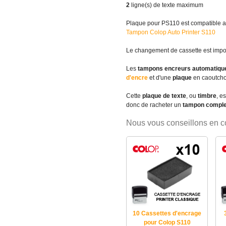
2
ligne(s) de texte maximum
Plaque pour PS110 est compatible a
Tampon Colop Auto Printer S110
Le changement de cassette est impor
Les
tampons encreurs automatiqu
d'encre
et d'une
plaque
en caoutchou
Cette
plaque de texte
, ou
timbre
, e
donc de racheter un
tampon comple
Nous vous conseillons en 
10 Cassettes d'encrage
pour Colop S110