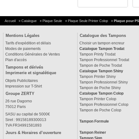
Accueil
»
Catalogue
»
Plaque Seule
»
Plaque Seule Printer Colop
»
Plaque pour PS
Mentions Légales
Catalogue des Tampons
Tarifs d'expédition et délais
Choisir un tampon encreur
Modes de paiements
Catalogue Tampon Trodat
Conditions Générales de Ventes
Tampon Printy Trodat
Plan d'accès
Tampon Professionnel Trodat
Tampon de Poche Trodat
Tampons et dérivés
Catalogue Tampon Shiny
Imprimerie et signalétique
Tampon Printer Shiny
Objets Publicitaires
Tampon Professionnel Shiny
Impression sur T-Shirt
Tampon de Poche Shiny
Groupe ZERTY
Catalogue Tampon Colop
Tampon Printer Colop
26 rue Dagorno
Tampon Professionnel Colop
75012 Paris
Tampon de Poche Colop
SASU au capital de 5000€
Siret : 99158189300013
Tampon Formule
TVA FR34991581893
Tampon Reiner
Jours & Horaires d’ouverture
Tampon Sign