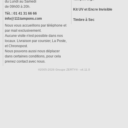
du Lundi au Samedi
de 09h00 à 20h.
Kit UV et Encre Invisible
Tél. : 01 41 31 66 66
info@111tampons.com
Timbre à Sec
Nous vous accueillons par téléphone et
par mail exclusivement.
Aucune visite n'est possible dans nos
locaux. Livraison par coursier, La Poste,
et Chronopost.
Nous pouvons aussi nous déplacer
dans certaines conditions, pour cela
prenez contact avec nous.
®2005-2026 Groupe ZERTY® - v4.11.0