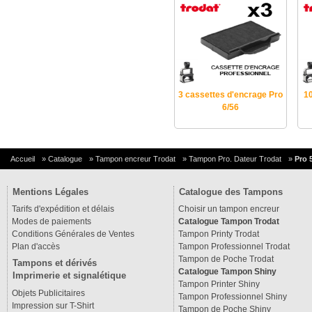
3 cassettes d'encrage Pro
1
6/56
Accueil
»
Catalogue
»
Tampon encreur Trodat
»
Tampon Pro. Dateur Trodat
»
Pro 
Mentions Légales
Catalogue des Tampons
Tarifs d'expédition et délais
Choisir un tampon encreur
Modes de paiements
Catalogue Tampon Trodat
Conditions Générales de Ventes
Tampon Printy Trodat
Plan d'accès
Tampon Professionnel Trodat
Tampon de Poche Trodat
Tampons et dérivés
Catalogue Tampon Shiny
Imprimerie et signalétique
Tampon Printer Shiny
Objets Publicitaires
Tampon Professionnel Shiny
Impression sur T-Shirt
Tampon de Poche Shiny