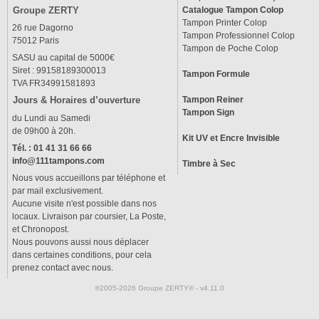
Groupe ZERTY
Catalogue Tampon Colop
Tampon Printer Colop
26 rue Dagorno
Tampon Professionnel Colop
75012 Paris
Tampon de Poche Colop
SASU au capital de 5000€
Siret : 99158189300013
Tampon Formule
TVA FR34991581893
Tampon Reiner
Jours & Horaires d’ouverture
Tampon Sign
du Lundi au Samedi
de 09h00 à 20h.
Kit UV et Encre Invisible
Tél. : 01 41 31 66 66
info@111tampons.com
Timbre à Sec
Nous vous accueillons par téléphone et
par mail exclusivement.
Aucune visite n'est possible dans nos
locaux. Livraison par coursier, La Poste,
et Chronopost.
Nous pouvons aussi nous déplacer
dans certaines conditions, pour cela
prenez contact avec nous.
®2005-2026 Groupe ZERTY® - v4.11.0