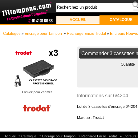
ACCUEIL
CATALOGUE
Catalogue
»
Encrage pour Tampon
»
Recharge Encre Trodat
»
Encreurs Nouve
Commander 3 cassettes n
Quantité
Cliquez pour Zoomer
Informations sur 6/4204
Lot de 3 cassettes d'encrage 6/420
Marque :
Trodat
Accueil
»
Catalogue
»
Encrage pour Tampon
»
Recharge Encre Trodat
»
Encreurs