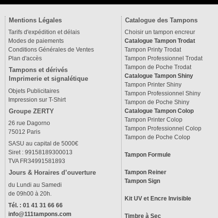
Mentions Légales
Catalogue des Tampons
Tarifs d'expédition et délais
Choisir un tampon encreur
Modes de paiements
Catalogue Tampon Trodat
Conditions Générales de Ventes
Tampon Printy Trodat
Plan d'accès
Tampon Professionnel Trodat
Tampon de Poche Trodat
Tampons et dérivés
Catalogue Tampon Shiny
Imprimerie et signalétique
Tampon Printer Shiny
Objets Publicitaires
Tampon Professionnel Shiny
Impression sur T-Shirt
Tampon de Poche Shiny
Groupe ZERTY
Catalogue Tampon Colop
Tampon Printer Colop
26 rue Dagorno
Tampon Professionnel Colop
75012 Paris
Tampon de Poche Colop
SASU au capital de 5000€
Siret : 99158189300013
Tampon Formule
TVA FR34991581893
Tampon Reiner
Jours & Horaires d’ouverture
Tampon Sign
du Lundi au Samedi
de 09h00 à 20h.
Kit UV et Encre Invisible
Tél. : 01 41 31 66 66
info@111tampons.com
Timbre à Sec