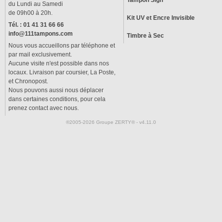
Tampon Sign
du Lundi au Samedi
de 09h00 à 20h.
Kit UV et Encre Invisible
Tél. : 01 41 31 66 66
info@111tampons.com
Timbre à Sec
Nous vous accueillons par téléphone et
par mail exclusivement.
Aucune visite n'est possible dans nos
locaux. Livraison par coursier, La Poste,
et Chronopost.
Nous pouvons aussi nous déplacer
dans certaines conditions, pour cela
prenez contact avec nous.
®2005-2026 Groupe ZERTY® - v4.11.0