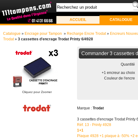
ACCUEIL
CATALOGUE
Catalogue
»
Encrage pour Tampon
»
Recharge Encre Trodat
»
Encreurs Nouve
Trodat
»
3 cassettes d'encrage Trodat Printy 6/4928
Commander 3 cassettes d'
Quantité
+1 encreur au choix
Couleur de l'encre
Cliquez pour Zoomer
Marque :
Trodat
3 cassettes d'encrage Trodat Printy 
Réf. 13 - Printy 4928
1+1
Plaque 4928 +1 plaque à -50% +2 en