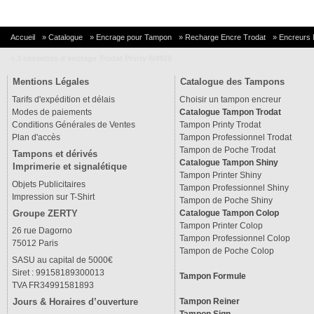
Accueil
»
Catalogue
»
Encrage pour Tampon
»
Recharge Encre Trodat
»
Encreurs
»
3 cassettes d'encrage Trodat Printy 6/4928
Mentions Légales
Catalogue des Tampons
Tarifs d'expédition et délais
Choisir un tampon encreur
Modes de paiements
Catalogue Tampon Trodat
Conditions Générales de Ventes
Tampon Printy Trodat
Plan d'accès
Tampon Professionnel Trodat
Tampon de Poche Trodat
Tampons et dérivés
Catalogue Tampon Shiny
Imprimerie et signalétique
Tampon Printer Shiny
Objets Publicitaires
Tampon Professionnel Shiny
Impression sur T-Shirt
Tampon de Poche Shiny
Groupe ZERTY
Catalogue Tampon Colop
Tampon Printer Colop
26 rue Dagorno
Tampon Professionnel Colop
75012 Paris
Tampon de Poche Colop
SASU au capital de 5000€
Siret : 99158189300013
Tampon Formule
TVA FR34991581893
Tampon Reiner
Jours & Horaires d’ouverture