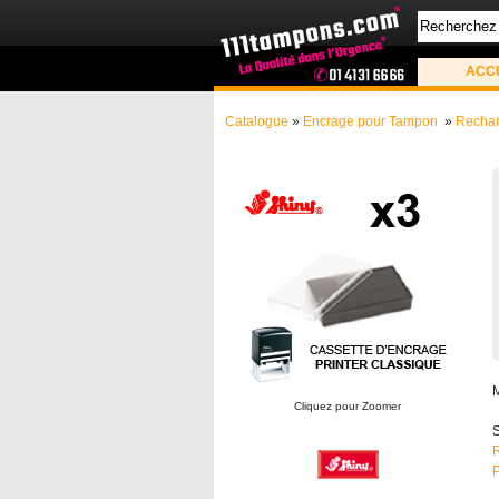
ACC
Catalogue
»
Encrage pour Tampon
»
Rechar
Cliquez pour Zoomer
S
R