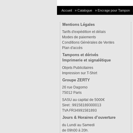
Accueil
»
Catalogue
»
Encrage pour Tampon
Mentions Légales
Tarifs d'expédition et délais
Modes de paiements
Conditions Générales de Ventes
Plan d'accès
Tampons et dérivés
Imprimerie et signalétique
Objets Publicitaires
Impression sur T-Shirt
Groupe ZERTY
26 rue Dagorno
75012 Paris
SASU au capital de 5000€
Siret : 99158189300013
TVA FR34991581893
Jours & Horaires d’ouverture
du Lundi au Samedi
de 09h00 à 20h.