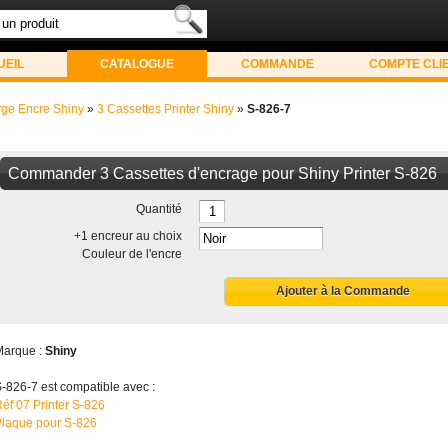
UEIL
CATALOGUE
COMMANDE
COMPTE CLI
ge Encre Shiny
»
3 Cassettes Printer Shiny
»
S-826-7
Commander 3 Cassettes d'encrage pour Shiny Printer S-826
Quantité
+1 encreur au choix
Couleur de l'encre
Ajouter à la Commande
Marque :
Shiny
-826-7 est compatible avec :
éf 07 Printer S-826
Plaque pour S-826