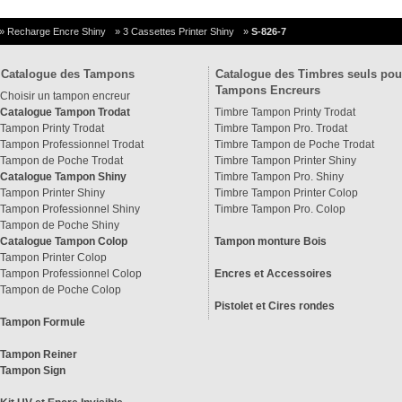
»
Recharge Encre Shiny
»
3 Cassettes Printer Shiny
»
S-826-7
Catalogue des Tampons
Catalogue des Timbres seuls pou
Tampons Encreurs
Choisir un tampon encreur
Catalogue Tampon Trodat
Timbre Tampon Printy Trodat
Tampon Printy Trodat
Timbre Tampon Pro. Trodat
Tampon Professionnel Trodat
Timbre Tampon de Poche Trodat
Tampon de Poche Trodat
Timbre Tampon Printer Shiny
Catalogue Tampon Shiny
Timbre Tampon Pro. Shiny
Tampon Printer Shiny
Timbre Tampon Printer Colop
Tampon Professionnel Shiny
Timbre Tampon Pro. Colop
Tampon de Poche Shiny
Catalogue Tampon Colop
Tampon monture Bois
Tampon Printer Colop
Tampon Professionnel Colop
Encres et Accessoires
Tampon de Poche Colop
Pistolet et Cires rondes
Tampon Formule
Tampon Reiner
Tampon Sign