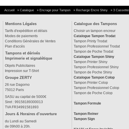
Accueil
»
Catalogue
»
Encrage pour Tampon
»
Recharge Encre Shiny
»
3 Cassettes
Mentions Légales
Catalogue des Tampons
Tarifs d'expédition et délais
Choisir un tampon encreur
Modes de paiements
Catalogue Tampon Trodat
Conditions Générales de Ventes
Tampon Printy Trodat
Plan d'accès
Tampon Professionnel Trodat
Tampon de Poche Trodat
Tampons et dérivés
Catalogue Tampon Shiny
Imprimerie et signalétique
Tampon Printer Shiny
Objets Publicitaires
Tampon Professionnel Shiny
Impression sur T-Shirt
Tampon de Poche Shiny
Groupe ZERTY
Catalogue Tampon Colop
Tampon Printer Colop
26 rue Dagorno
Tampon Professionnel Colop
75012 Paris
Tampon de Poche Colop
SASU au capital de 5000€
Siret : 99158189300013
Tampon Formule
TVA FR34991581893
Tampon Reiner
Jours & Horaires d’ouverture
Tampon Sign
du Lundi au Samedi
de 09h00 à 20h.