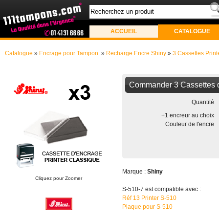
ACCUEIL
CATALOGUE
Catalogue
»
Encrage pour Tampon
»
Recharge Encre Shiny
»
3 Cassettes Print
Commander 3 Cassettes d'
Quantité
+1 encreur au choix
Couleur de l'encre
Marque :
Shiny
Cliquez pour Zoomer
S-510-7 est compatible avec :
Réf 13 Printer S-510
Plaque pour S-510