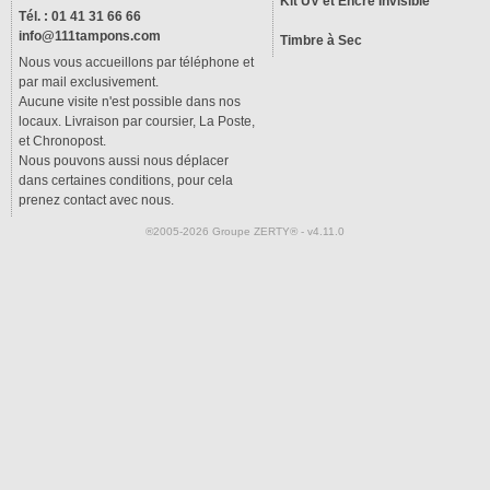
Kit UV et Encre Invisible
Tél. : 01 41 31 66 66
info@111tampons.com
Timbre à Sec
Nous vous accueillons par téléphone et
par mail exclusivement.
Aucune visite n'est possible dans nos
locaux. Livraison par coursier, La Poste,
et Chronopost.
Nous pouvons aussi nous déplacer
dans certaines conditions, pour cela
prenez contact avec nous.
®2005-2026 Groupe ZERTY® - v4.11.0