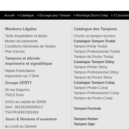
Accueil
»
Catalogue
»
Encrage pour Tampon
»
Recharge Encre Colop
»
3 Cassette
Mentions Légales
Catalogue des Tampons
Tarifs d'expédition et délais
Choisir un tampon encreur
Modes de paiements
Catalogue Tampon Trodat
Conditions Générales de Ventes
Tampon Printy Trodat
Plan d'accès
Tampon Professionnel Trodat
Tampon de Poche Trodat
Tampons et dérivés
Catalogue Tampon Shiny
Imprimerie et signalétique
Tampon Printer Shiny
Objets Publicitaires
Tampon Professionnel Shiny
Impression sur T-Shirt
Tampon de Poche Shiny
Groupe ZERTY
Catalogue Tampon Colop
Tampon Printer Colop
26 rue Dagorno
Tampon Professionnel Colop
75012 Paris
Tampon de Poche Colop
SASU au capital de 5000€
Siret : 99158189300013
Tampon Formule
TVA FR34991581893
Tampon Reiner
Jours & Horaires d’ouverture
Tampon Sign
du Lundi au Samedi