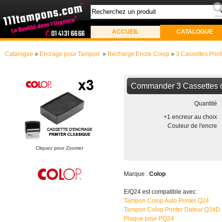
ACCUEIL
CATALOGUE
Catalogue
»
Encrage pour Tampon
»
Recharge Encre Colop
»
3 Cassettes Prin
Commander 3 Cassettes d
Quantité
+1 encreur au choix
Couleur de l'encre
Cliquez pour Zoomer
Marque :
Colop
E/Q24 est compatible avec :
Tampon Colop Auto Printer Q24
Tampon Colop Printer Dateur Q24D
Plaque pour PQ24