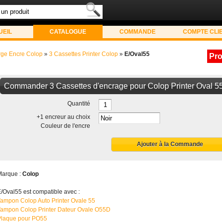
UEIL
CATALOGUE
COMMANDE
COMPTE CLI
ge Encre Colop
»
3 Cassettes Printer Colop
»
E/Oval55
Pro
Commander 3 Cassettes d'encrage pour Colop Printer Oval 5
Quantité
+1 encreur au choix
Couleur de l'encre
Ajouter à la Commande
Marque :
Colop
/Oval55 est compatible avec :
ampon Colop Auto Printer Ovale 55
Tampon Colop Printer Dateur Ovale O55D
Plaque pour PO55