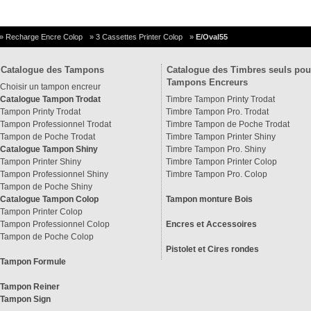
»
Recharge Encre Colop
»
3 Cassettes Printer Colop
»
E/Oval55
Catalogue des Tampons
Catalogue des Timbres seuls pou
Tampons Encreurs
Choisir un tampon encreur
Catalogue Tampon Trodat
Timbre Tampon Printy Trodat
Tampon Printy Trodat
Timbre Tampon Pro. Trodat
Tampon Professionnel Trodat
Timbre Tampon de Poche Trodat
Tampon de Poche Trodat
Timbre Tampon Printer Shiny
Catalogue Tampon Shiny
Timbre Tampon Pro. Shiny
Tampon Printer Shiny
Timbre Tampon Printer Colop
Tampon Professionnel Shiny
Timbre Tampon Pro. Colop
Tampon de Poche Shiny
Catalogue Tampon Colop
Tampon monture Bois
Tampon Printer Colop
Tampon Professionnel Colop
Encres et Accessoires
Tampon de Poche Colop
Pistolet et Cires rondes
Tampon Formule
Tampon Reiner
Tampon Sign