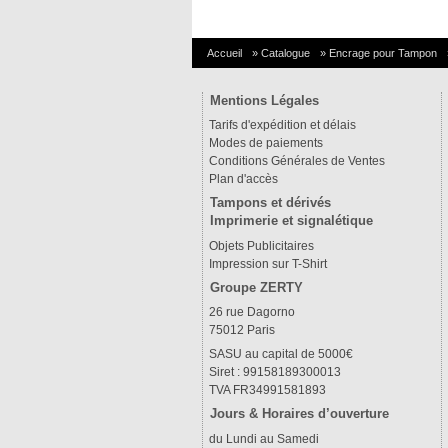
Accueil
»
Catalogue
»
Encrage pour Tampon
Mentions Légales
Tarifs d'expédition et délais
Modes de paiements
Conditions Générales de Ventes
Plan d'accès
Tampons et dérivés
Imprimerie et signalétique
Objets Publicitaires
Impression sur T-Shirt
Groupe ZERTY
26 rue Dagorno
75012 Paris
SASU au capital de 5000€
Siret : 99158189300013
TVA FR34991581893
Jours & Horaires d’ouverture
du Lundi au Samedi