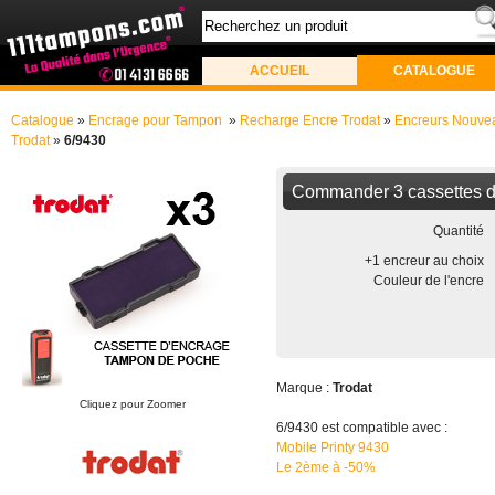
ACCUEIL
CATALOGUE
Catalogue
»
Encrage pour Tampon
»
Recharge Encre Trodat
»
Encreurs Nouve
Trodat
»
6/9430
Commander 3 cassettes d
Quantité
+1 encreur au choix
Couleur de l'encre
Marque :
Trodat
Cliquez pour Zoomer
6/9430 est compatible avec :
Mobile Printy 9430
Le 2ème à -50%