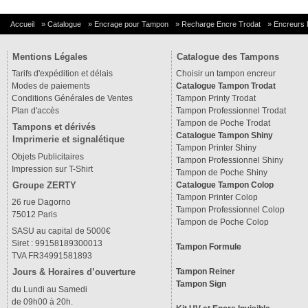
Accueil
»
Catalogue
»
Encrage pour Tampon
»
Recharge Encre Trodat
»
Encreurs
Mentions Légales
Catalogue des Tampons
Tarifs d'expédition et délais
Choisir un tampon encreur
Modes de paiements
Catalogue Tampon Trodat
Conditions Générales de Ventes
Tampon Printy Trodat
Plan d'accès
Tampon Professionnel Trodat
Tampon de Poche Trodat
Tampons et dérivés
Catalogue Tampon Shiny
Imprimerie et signalétique
Tampon Printer Shiny
Objets Publicitaires
Tampon Professionnel Shiny
Impression sur T-Shirt
Tampon de Poche Shiny
Groupe ZERTY
Catalogue Tampon Colop
Tampon Printer Colop
26 rue Dagorno
Tampon Professionnel Colop
75012 Paris
Tampon de Poche Colop
SASU au capital de 5000€
Siret : 99158189300013
Tampon Formule
TVA FR34991581893
Tampon Reiner
Jours & Horaires d’ouverture
Tampon Sign
du Lundi au Samedi
de 09h00 à 20h.