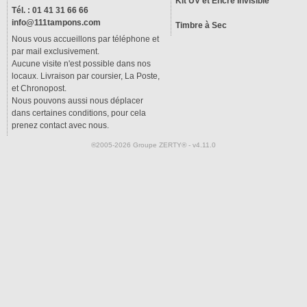
Kit UV et Encre Invisible
Tél. : 01 41 31 66 66
info@111tampons.com
Timbre à Sec
Nous vous accueillons par téléphone et
par mail exclusivement.
Aucune visite n'est possible dans nos
locaux. Livraison par coursier, La Poste,
et Chronopost.
Nous pouvons aussi nous déplacer
dans certaines conditions, pour cela
prenez contact avec nous.
®2005-2026 Groupe ZERTY® - v4.11.0