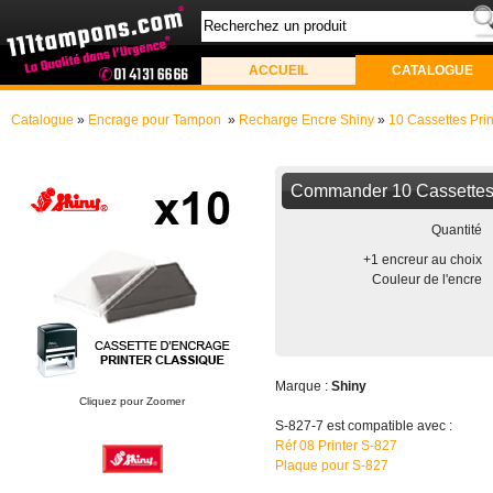
ACCUEIL
CATALOGUE
Catalogue
»
Encrage pour Tampon
»
Recharge Encre Shiny
»
10 Cassettes Prin
Commander 10 Cassettes 
Quantité
+1 encreur au choix
Couleur de l'encre
Marque :
Shiny
Cliquez pour Zoomer
S-827-7 est compatible avec :
Réf 08 Printer S-827
Plaque pour S-827