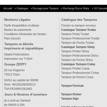
Accueil
»
Catalogue
»
Encrage pour Tampon
»
Recharge Encre Shiny
»
10 Cassette
Mentions Légales
Catalogue des Tampons
Tarifs d'expédition et délais
Choisir un tampon encreur
Modes de paiements
Catalogue Tampon Trodat
Conditions Générales de Ventes
Tampon Printy Trodat
Plan d'accès
Tampon Professionnel Trodat
Tampon de Poche Trodat
Tampons et dérivés
Catalogue Tampon Shiny
Imprimerie et signalétique
Tampon Printer Shiny
Objets Publicitaires
Tampon Professionnel Shiny
Impression sur T-Shirt
Tampon de Poche Shiny
Groupe ZERTY
Catalogue Tampon Colop
Tampon Printer Colop
26 rue Dagorno
Tampon Professionnel Colop
75012 Paris
Tampon de Poche Colop
SASU au capital de 5000€
Siret : 99158189300013
Tampon Formule
TVA FR34991581893
Tampon Reiner
Jours & Horaires d’ouverture
Tampon Sign
du Lundi au Samedi
de 09h00 à 20h.