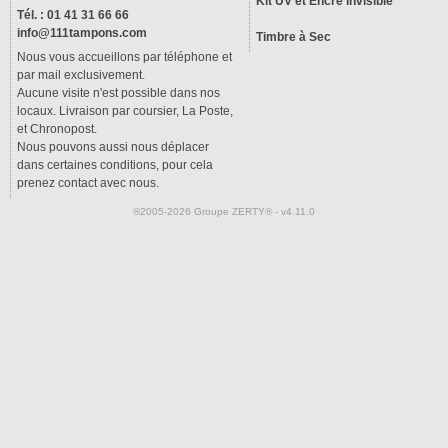
Kit UV et Encre Invisible
Tél. : 01 41 31 66 66
info@111tampons.com
Timbre à Sec
Nous vous accueillons par téléphone et
par mail exclusivement.
Aucune visite n'est possible dans nos
locaux. Livraison par coursier, La Poste,
et Chronopost.
Nous pouvons aussi nous déplacer
dans certaines conditions, pour cela
prenez contact avec nous.
®2005-2026 Groupe ZERTY® - v4.11.0