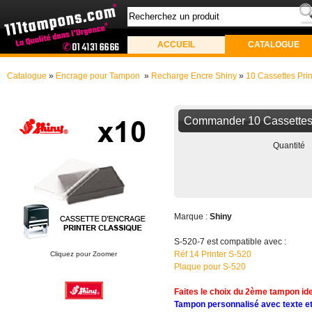
ACCUEIL
CATALOGUE
Catalogue
»
Encrage pour Tampon
»
Recharge Encre Shiny
»
10 Cassettes Prin
Commander 10 Cassettes 
Quantité
Marque :
Shiny
S-520-7 est compatible avec :
Réf 14 Printer S-520
Cliquez pour Zoomer
Plaque pour S-520
Faites le choix du 2
ème
tampon ide
Tampon personnalisé avec texte et