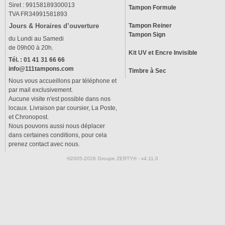
Siret : 99158189300013
Tampon Formule
TVA FR34991581893
Tampon Reiner
Jours & Horaires d’ouverture
Tampon Sign
du Lundi au Samedi
de 09h00 à 20h.
Kit UV et Encre Invisible
Tél. : 01 41 31 66 66
info@111tampons.com
Timbre à Sec
Nous vous accueillons par téléphone et
par mail exclusivement.
Aucune visite n'est possible dans nos
locaux. Livraison par coursier, La Poste,
et Chronopost.
Nous pouvons aussi nous déplacer
dans certaines conditions, pour cela
prenez contact avec nous.
®2005-2026 Groupe ZERTY® - v4.11.0