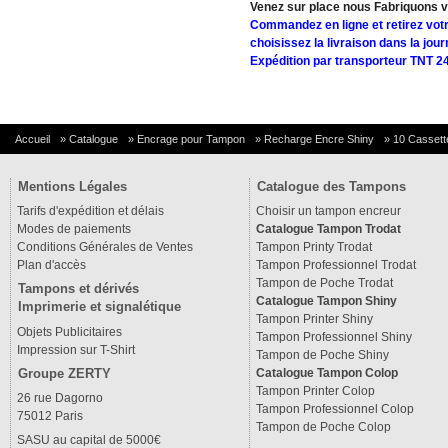
Venez sur place nous Fabriquons 
Commandez en ligne et retirez vo
choisissez la livraison dans la jou
Expédition par transporteur
TNT 24
Accueil
»
Catalogue
»
Encrage pour Tampon
»
Recharge Encre Shiny
»
10 Cassette
Mentions Légales
Catalogue des Tampons
Tarifs d'expédition et délais
Choisir un tampon encreur
Modes de paiements
Catalogue Tampon Trodat
Conditions Générales de Ventes
Tampon Printy Trodat
Plan d'accès
Tampon Professionnel Trodat
Tampon de Poche Trodat
Tampons et dérivés
Catalogue Tampon Shiny
Imprimerie et signalétique
Tampon Printer Shiny
Objets Publicitaires
Tampon Professionnel Shiny
Impression sur T-Shirt
Tampon de Poche Shiny
Groupe ZERTY
Catalogue Tampon Colop
Tampon Printer Colop
26 rue Dagorno
Tampon Professionnel Colop
75012 Paris
Tampon de Poche Colop
SASU au capital de 5000€