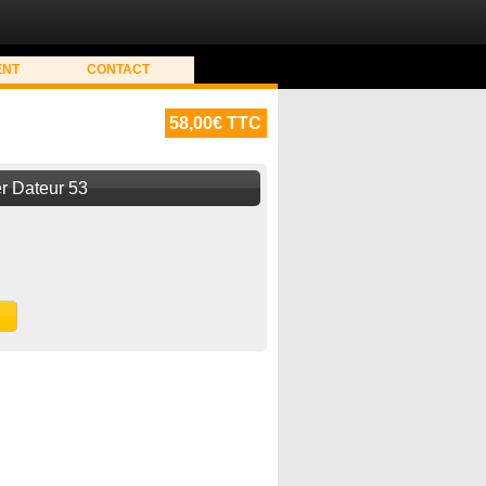
ENT
CONTACT
58,00€ TTC
r Dateur 53