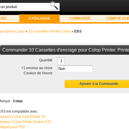
UEIL
CATALOGUE
COMMANDE
COMPTE CLI
ge Encre Colop
»
10 Cassettes Printer Colop
»
E/53
Commander 10 Cassettes d'encrage pour Colop Printer, Printe
Quantité
+1 encreur au choix
Couleur de l'encre
Ajouter à la Commande
Marque :
Colop
/53 est compatible avec :
ampon Colop Auto Printer 53
ampon Colop Printer Dateur 53D
Plaque pour P53