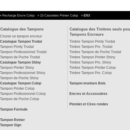
»
Recharge Encre Colop
»
10 Cassettes Printer Colop
»
E/53
Catalogue des Tampons
Catalogue des Timbres seuls pou
Tampons Encreurs
Choisir un tampon encreur
Catalogue Tampon Trodat
Timbre Tampon Printy Trodat
Tampon Printy Trodat
Timbre Tampon Pro. Trodat
Tampon Professionnel Trodat
Timbre Tampon de Poche Trodat
Tampon de Poche Trodat
Timbre Tampon Printer Shiny
Catalogue Tampon Shiny
Timbre Tampon Pro. Shiny
Tampon Printer Shiny
Timbre Tampon Printer Colop
Tampon Professionnel Shiny
Timbre Tampon Pro. Colop
Tampon de Poche Shiny
Catalogue Tampon Colop
Tampon monture Bois
Tampon Printer Colop
Tampon Professionnel Colop
Encres et Accessoires
Tampon de Poche Colop
Pistolet et Cires rondes
Tampon Formule
Tampon Reiner
Tampon Sign