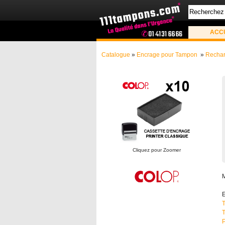
ACC
Catalogue
»
Encrage pour Tampon
»
Rechar
Cliquez pour Zoomer
E
T
T