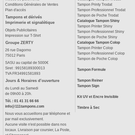
Conditions Générales de Ventes
Tampon Printy Trodat
Plan d'accès
Tampon Professionnel Trodat
Tampon de Poche Trodat
Tampons et dérivés
Catalogue Tampon Shiny
Imprimerie et signalétique
Tampon Printer Shiny
Objets Publicitaires
Tampon Professionnel Shiny
Impression sur T-Shirt
Tampon de Poche Shiny
Groupe ZERTY
Catalogue Tampon Colop
Tampon Printer Colop
26 rue Dagorno
Tampon Professionnel Colop
75012 Paris
Tampon de Poche Colop
SASU au capital de 5000€
Siret : 99158189300013
Tampon Formule
TVA FR34991581893
Tampon Reiner
Jours & Horaires d’ouverture
Tampon Sign
du Lundi au Samedi
de 09h00 à 20h.
Kit UV et Encre Invisible
Tél. : 01 41 31 66 66
info@111tampons.com
Timbre à Sec
Nous vous accueillons par téléphone et
par mail exclusivement.
Aucune visite n'est possible dans nos
locaux. Livraison par coursier, La Poste,