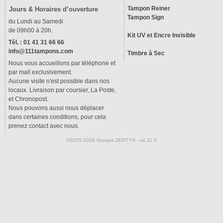
Tampon Reiner
Jours & Horaires d’ouverture
Tampon Sign
du Lundi au Samedi
de 09h00 à 20h.
Kit UV et Encre Invisible
Tél. : 01 41 31 66 66
info@111tampons.com
Timbre à Sec
Nous vous accueillons par téléphone et
par mail exclusivement.
Aucune visite n'est possible dans nos
locaux. Livraison par coursier, La Poste,
et Chronopost.
Nous pouvons aussi nous déplacer
dans certaines conditions, pour cela
prenez contact avec nous.
®2005-2026 Groupe ZERTY® - v4.11.0