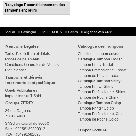
Recyclage Reconditionnement des
Tampons encreurs
Accueil
»
Catalogue
»
IMPRESSION
»
Cartes
»
Urgence 24h CDV
Mentions Légales
Catalogue des Tampons
Tarifs d'expédition et délais
Choisir un tampon encreur
Modes de paiements
Catalogue Tampon Trodat
Conditions Générales de Ventes
Tampon Printy Trodat
Plan d'accès
Tampon Professionnel Trodat
Tampon de Poche Trodat
Tampons et dérivés
Catalogue Tampon Shiny
Imprimerie et signalétique
Tampon Printer Shiny
Objets Publicitaires
Tampon Professionnel Shiny
Impression sur T-Shirt
Tampon de Poche Shiny
Groupe ZERTY
Catalogue Tampon Colop
Tampon Printer Colop
26 rue Dagorno
Tampon Professionnel Colop
75012 Paris
Tampon de Poche Colop
SASU au capital de 5000€
Siret : 99158189300013
Tampon Formule
TVA FR34991581893